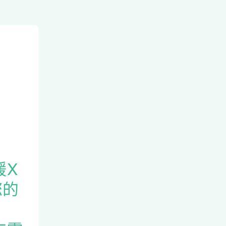
諼X
您的