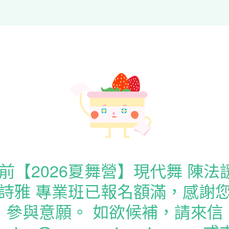
前【2026夏舞營】現代舞 陳法
詩雅 專業班已報名額滿，感謝
參與意願。 如欲候補，請來信