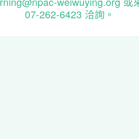
arning@npac-weiwuying.org 
07-262-6423 洽詢。