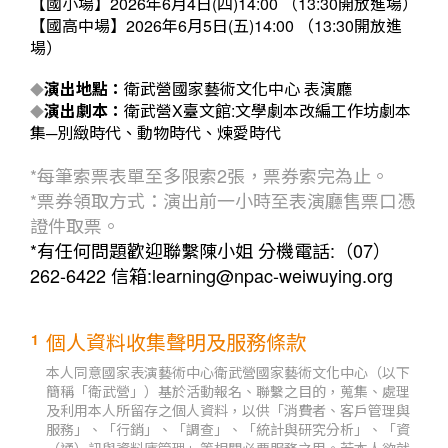
【國小場】2026年6月4日(四)14:00 （13:30開放進場）
【國高中場】2026年6月5日(五)14:00 （13:30開放進
場）
演出地點：
衛武營國家藝術文化中心 表演廳
◆
演出劇本：
衛武營X臺文館:文學劇本改編工作坊劇本
◆
集─別緻時代、動物時代、煉愛時代
*每筆索票表單至多限索2張，票券索完為止。
*票券領取方式：演出前一小時至表演廳售票口憑
證件取票。
*有任何問題歡迎聯繫陳小姐 分機電話:（07）
262-6422 信箱:learning@npac-weiwuying.org
個人資料收集聲明及服務條款
1
本人同意國家表演藝術中心衛武營國家藝術文化中心（以下
簡稱「衛武營」）基於活動報名、聯繫之目的，蒐集、處理
及利用本人所留存之個人資料，以供「消費者、客戶管理與
服務」、「行銷」、「調查」、「統計與研究分析」、「資