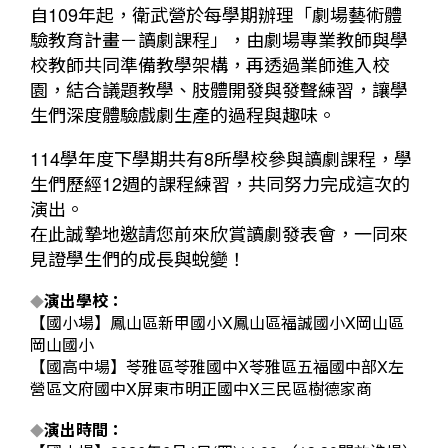
自109年起，衛武營於每學期辦理「劇場藝術體
驗教育計畫－讀劇課程」，由劇場專業教師與學
校教師共同準備教學架構，再透過業師進入校
園，結合議題教學、肢體開發與發聲練習，讓學
生們深度體驗戲劇生產的過程與趣味。
114學年度下學期共有8所學校參與讀劇課程，學
生們歷經12週的課程練習，共同努力完成這次的
演出。
在此誠摯地邀請您前來欣賞讀劇發表會，一同來
見證學生們的成長與蛻變！
演出學校：
◆
【國小場】鳳山區新甲國小X鳳山區福誠國小X岡山區
岡山國小
【國高中場】苓雅區苓雅國中X苓雅區五福國中部X左
營區文府國中X屏東市明正國中X三民區樹德家商
演出時間：
◆