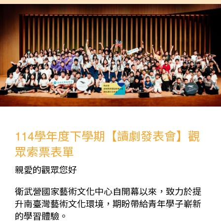
114學年度下學期【讀劇發表會】觀
眾索票表單
親愛的觀眾您好
衛武營國家藝術文化中心自開幕以來，致力於提
升南臺灣藝術文化環境，期盼帶給青年學子嶄新
的學習體驗。